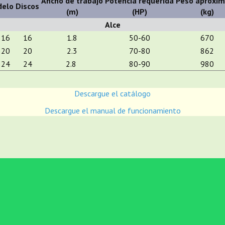
Ancho de trabajo
Potencia requerida
Peso aproxi
elo
Discos
(m)
(HP)
(kg)
Alce
516
16
1.8
50-60
670
520
20
2.3
70-80
862
524
24
2.8
80-90
980
Descargue el catálogo
Descargue el manual de funcionamiento