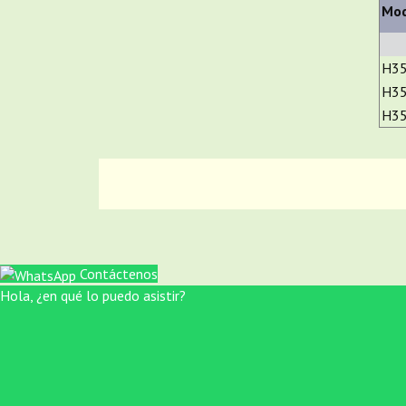
Mod
H3
H3
H3
Contáctenos
Hola, ¿en qué lo puedo asistir?