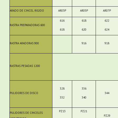
ARADO DE CINCEL RIGIDO
AR03P
AR05P
AR07P
616
618
622
RASTRA PREPARADORAS 600
618
620
624
RASTRA ARADORAS 900
916
918
RASTRAS PESADAS 1200
328
336
PULIDORES DE DISCO
344
332
340
PZ13
PZ21
PULIDORES DE CINCELES
PZ29