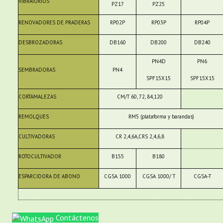
VIBRATORIOS
PZ17
PZ25
RENOVADORES DE PRADERAS
RP02P
RP03P
RP04P
DESBROZADORAS
DB160
DB200
DB240
PN4D
PN6
SEMBRADORAS
PN4
SPF15X15
SPF15X15
CORTAMALEZAS
CM/T 60, 72, 84,120
REMOLQUES
RM5 (plataforma y barandas)
CULTIVADORAS
CR 2,4,6A,CRS 2,4,6,8
ROTOCULTIVADOR
B155
B180
ESPARCIDORA DE ABONO
CGSA 1000
CGSA 1000/ T
CGSA-T
Contáctenos