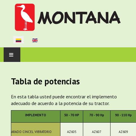
Seleccione su idioma
INICIO
Tabla de potencias
LA EMPRESA
En esta tabla usted puede encontrar el implemento
PRODUCTOS
adecuado de acuerdo a la potencia de su tractor.
SOPORTE
IMPLEMENTO
50 - 70 HP
70 - 90 Hp
90 - 110 Hp
CONTÁCTENOS
ARADO CINCEL VIBRATORIO
AZ605
AZ607
AZ609